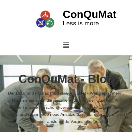
ConQuMat
Less is more
ConQuMat - Blog
Der Blog rund um das Projekt "ConQuMat - Weniger ist mehr".
Tauchen Sie ein in die faszinierende Welt der Quanten: Wir
machen unsere Forschung verständlich, stellen Experimente,
Spiele und spannende neue Ansätze dazu vor oder informieren
Sie über anstehende Veranstaltungen.